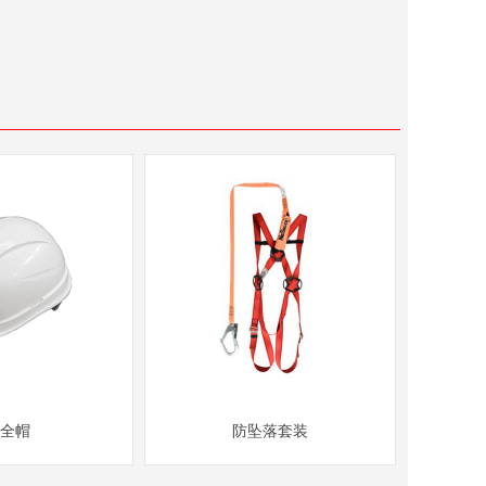
全帽
防坠落套装